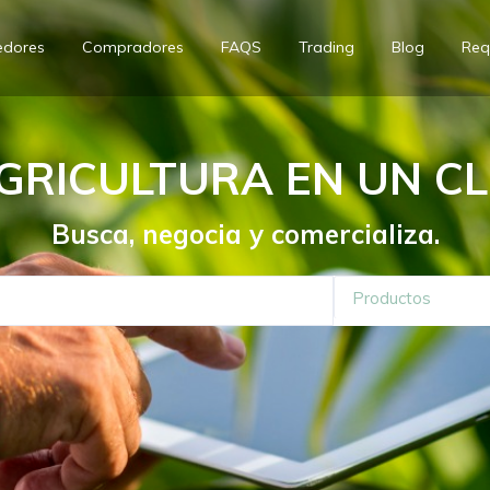
edores
Compradores
FAQS
Trading
Blog
Req
GRICULTURA EN UN CL
Busca, negocia y comercializa.