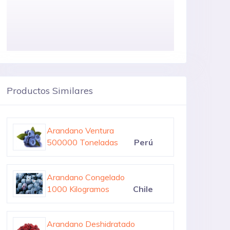
Productos Similares
Arandano
400000 Toneladas
Estados Unidos
Arandano Ventura
500000 Toneladas
Perú
convencional
conve
Arandano Congelado