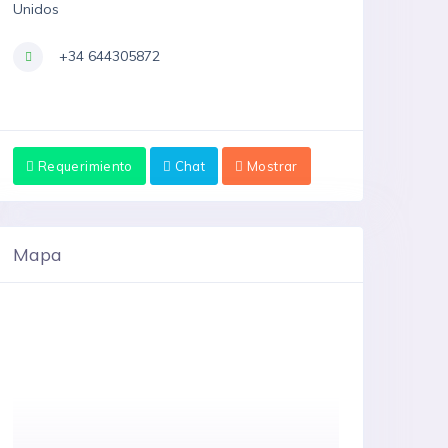
Unidos
+34 644305872
Requerimiento
Chat
Mostrar
Mapa
diata