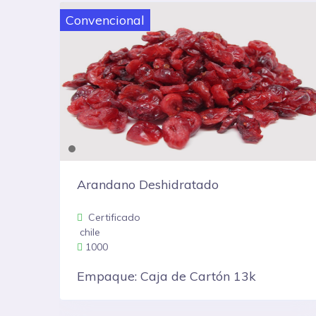
Convencional
Frambuesa Heritage-Meeker
Certificado
Chile
1000
Empaque: Clamshell