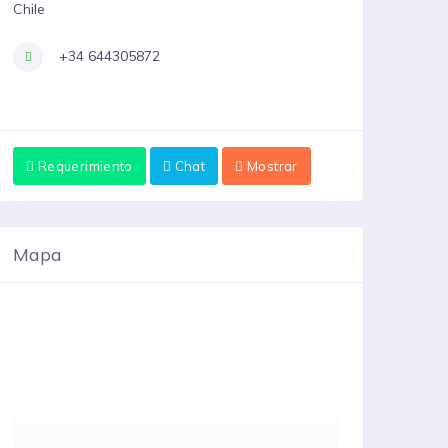
Chile
+34 644305872
Requerimiento
Chat
Mostrar
Mapa