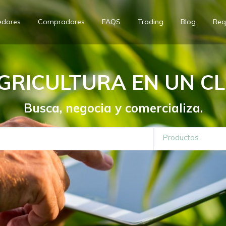
edores
Compradores
FAQS
Trading
Blog
Req
GRICULTURA EN UN CL
Busca, negocia y comercializa.